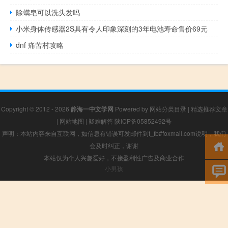
除螨皂可以洗头发吗
小米身体传感器2S具有令人印象深刻的3年电池寿命售价69元
dnf 痛苦村攻略
Copyright © 2012 - 2026
静海一中文学网
Powered by
网站分类目录
|
精选推荐文章
|
网站地图
|
疑难解答
陕ICP备05852492号
声明：本站内容来自互联网，如信息有错误可发邮件到f_fb#foxmail.com说明，我们
会及时纠正，谢谢
本站仅为个人兴趣爱好，不接盈利性广告及商业合作
小男孩