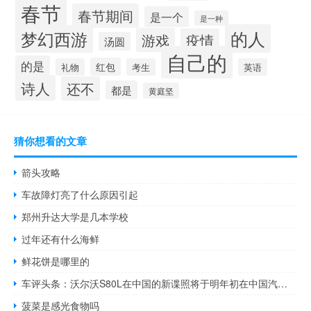
春节
春节期间
是一个
是一种
的人
梦幻西游
游戏
疫情
汤圆
自己的
的是
红包
礼物
考生
英语
诗人
还不
都是
黄庭坚
猜你想看的文章
箭头攻略
车故障灯亮了什么原因引起
郑州升达大学是几本学校
过年还有什么海鲜
鲜花饼是哪里的
车评头条：沃尔沃S80L在中国的新谍照将于明年初在中国汽车市场上发布
菠菜是感光食物吗