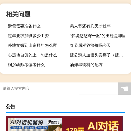
相关问题
滑雪需要准备什么
愚人节还有几天才过年
过年要求加班多少工资
“梦境悠悠寄一沤”的出处是哪里
外地女婿到山东拜年怎么拜
春节后稻谷涨价吗今天
心远地自偏的上一句是什么
嫁公鸡人血馒头卖辫子（嫁公鸡）
桐乡幼师考编考什么
油炸串调料的配方
☚
公告