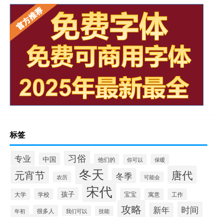
标签
习俗
专业
中国
他们的
你可以
保暖
冬天
唐代
元宵节
冬季
农历
可能会
宋代
孩子
宝宝
大学
学校
寓意
工作
攻略
时间
新年
很多人
年初
我们可以
技能