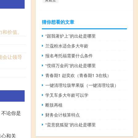
猜你想看的文章
力和价值。
“踞我著炉上”的出处是哪里
兰蔻粉水适合多大年龄
报名考托福需要什么条件
能会让领导
“傥得万金药”的出处是哪里
青春期1 赵奕欢（青春期1 3在线）
一键清理垃圾苹果版（一键清理垃圾）
学叉车多大年龄可以学
断肢再植
，不论你是
财务会计核算特点
“蛮意犹狐疑”的出处是哪里
关心和关