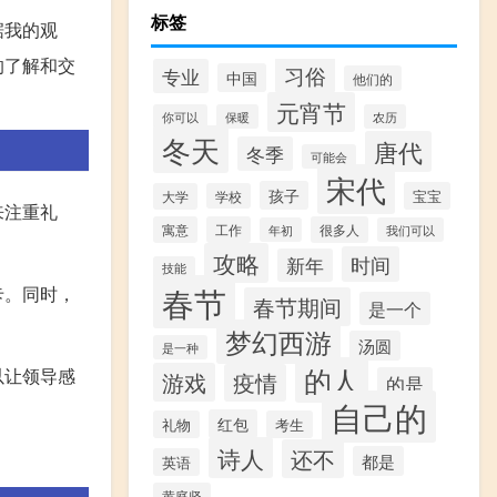
标签
据我的观
的了解和交
习俗
专业
中国
他们的
元宵节
你可以
保暖
农历
冬天
唐代
冬季
可能会
宋代
孩子
宝宝
大学
学校
来注重礼
寓意
工作
很多人
年初
我们可以
攻略
时间
新年
技能
春节
卡。同时，
春节期间
是一个
梦幻西游
汤圆
是一种
的人
以让领导感
游戏
疫情
的是
自己的
红包
礼物
考生
诗人
还不
都是
英语
黄庭坚