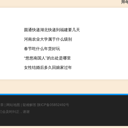
拜
圆通快递湖北快递到福建要几天
河南农业大学属于什么级别
春节吃什么年货好玩
“悠悠南国人”的出处是哪里
女性结婚后多久回娘家过年
文章
|
网站地图
|
疑难解答
陕ICP备05852492号
，我们会及时纠正，谢谢