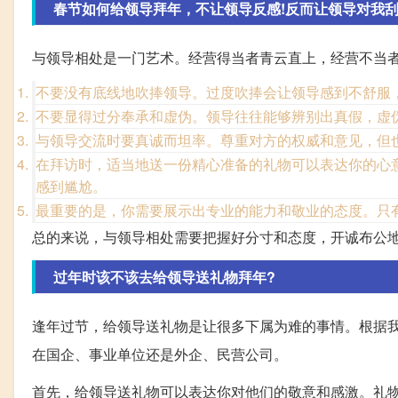
春节如何给领导拜年，不让领导反感!反而让领导对我刮
与领导相处是一门艺术。经营得当者青云直上，经营不当
不要没有底线地吹捧领导。过度吹捧会让领导感到不舒服
不要显得过分奉承和虚伪。领导往往能够辨别出真假，虚
与领导交流时要真诚而坦率。尊重对方的权威和意见，但
在拜访时，适当地送一份精心准备的礼物可以表达你的心
感到尴尬。
最重要的是，你需要展示出专业的能力和敬业的态度。只
总的来说，与领导相处需要把握好分寸和态度，开诚布公
过年时该不该去给领导送礼物拜年?
逢年过节，给领导送礼物是让很多下属为难的事情。根据
在国企、事业单位还是外企、民营公司。
首先，给领导送礼物可以表达你对他们的敬意和感激。礼