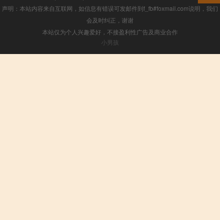
声明：本站内容来自互联网，如信息有错误可发邮件到f_fb#foxmail.com说明，我们
会及时纠正，谢谢
本站仅为个人兴趣爱好，不接盈利性广告及商业合作
小男孩