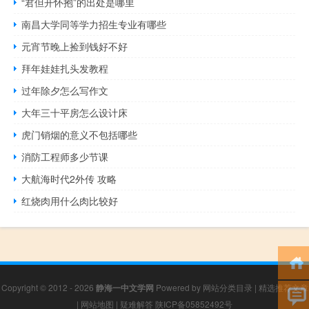
“君但开怀抱”的出处是哪里
南昌大学同等学力招生专业有哪些
元宵节晚上捡到钱好不好
拜年娃娃扎头发教程
过年除夕怎么写作文
大年三十平房怎么设计床
虎门销烟的意义不包括哪些
消防工程师多少节课
大航海时代2外传 攻略
红烧肉用什么肉比较好
Copyright © 2012 - 2026
静海一中文学网
Powered by
网站分类目录
|
精选推荐文章
|
网站地图
|
疑难解答
陕ICP备05852492号