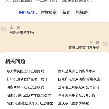
网络标签：
吉祥如意
新春
祝福语
上一篇
可以不要拜年吗
下一篇
青城山春节门票多少
相关问题
冬天黄芪配上什么最好喝
西瓜是几月份的应季水果
打印机驱动程序在哪下载（打印机驱动程序）
国家广电总局回应“看电视直播频道难、遥控器多、操作复杂”：年底前超八成用户可实现开机就能看电视
供应商拜年红包怎么收的
过年晚上可以吃稀饭吗请问
湖南机电职业技术学院怎么样
今年河南春节是几号开始
“谁向江南处处栽”的出处是哪里
重庆冬天盖多少棉被