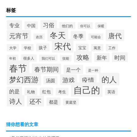
标签
习俗
专业
中国
他们的
你可以
保暖
冬天
唐代
元宵节
冬季
农历
可能会
宋代
孩子
宝宝
大学
学校
寓意
工作
攻略
时间
新年
很多人
年初
我们可以
技能
春节
春节期间
是一个
是一种
的人
梦幻西游
游戏
疫情
汤圆
自己的
的是
红包
礼物
考生
英语
诗人
还不
都是
黄庭坚
猜你想看的文章