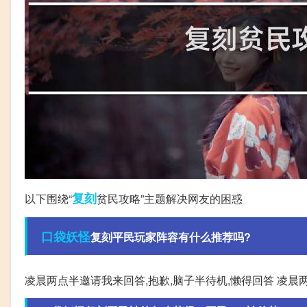
复刻
以下围绕“
贫民攻略”主题解决网友的困惑
口袋妖怪
复刻平民玩家阵容有什么推荐吗?
凌晨两点半邀请我来回答,抱歉,脑子半待机,懒得回答 凌晨