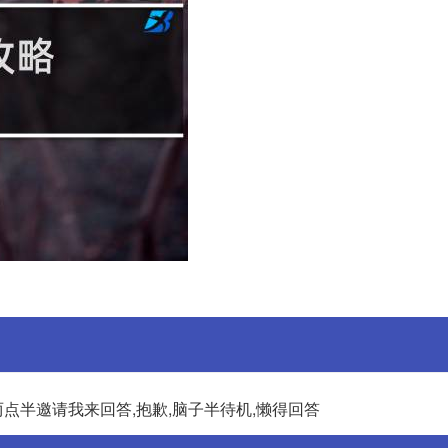
两点半邀请我来回答,抱歉,脑子半待机,懒得回答