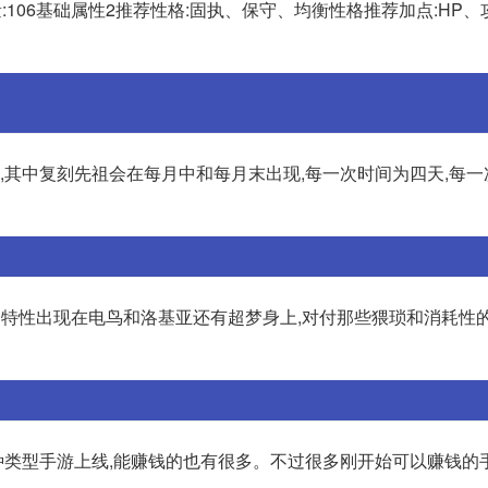
54 血量:106基础属性2推荐性格:固执、保守、均衡性格推荐加点:HP
等,其中复刻先祖会在每月中和每月末出现,每一次时间为四天,每
这个特性出现在电鸟和洛基亚还有超梦身上,对付那些猥琐和消耗性
各种类型手游上线,能赚钱的也有很多。不过很多刚开始可以赚钱的