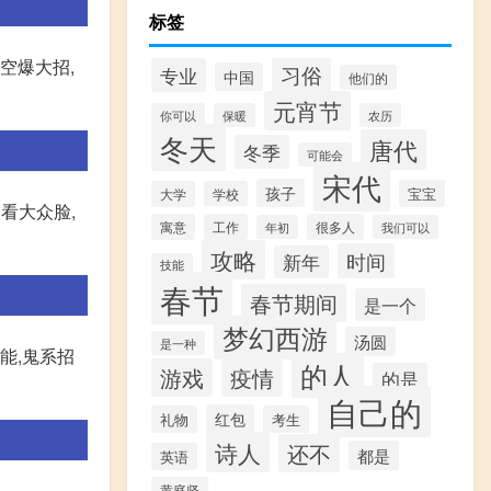
标签
空爆大招,
习俗
专业
中国
他们的
元宵节
你可以
保暖
农历
冬天
唐代
冬季
可能会
宋代
孩子
宝宝
大学
学校
看大众脸,
寓意
工作
很多人
年初
我们可以
攻略
时间
新年
技能
春节
春节期间
是一个
梦幻西游
汤圆
是一种
能,鬼系招
的人
游戏
疫情
的是
自己的
红包
礼物
考生
诗人
还不
都是
英语
黄庭坚