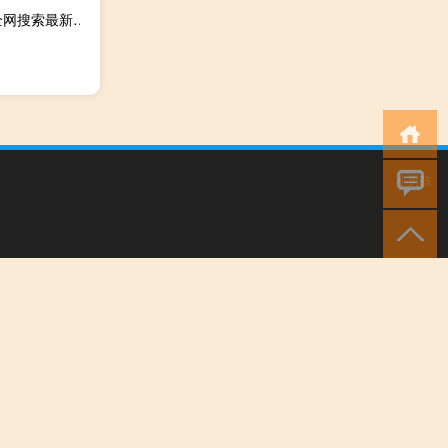
2023年10月18日山西省临汾市疫情大数据-今日/今天疫情全网搜索最新实时消息动态情况通知播报
小男孩