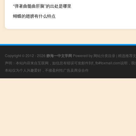
“弹著曲髓曲肝脑”的出处是哪里
蝴蝶的翅膀有什么特点
Copyright © 2012 - 2026
静海一中文学网
Powered by
网站分类目录
|
精选推荐
声明：本站内容来自互联网，如信息有错误可发邮件到f_fb#foxmail.com说明
本站仅为个人兴趣爱好，不接盈利性广告及商业合作