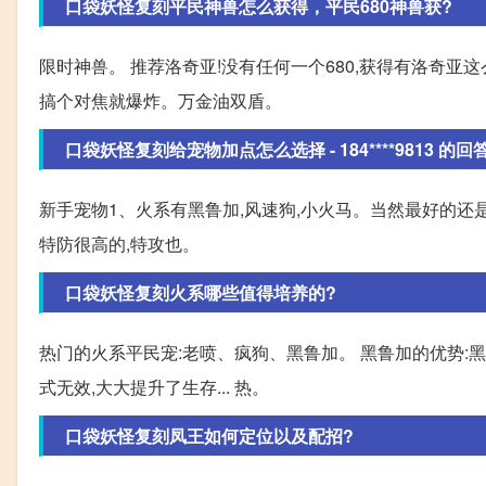
口袋妖怪复刻平民神兽怎么获得，平民680神兽获?
限时神兽。 推荐洛奇亚!没有任何一个680,获得有洛奇亚
搞个对焦就爆炸。万金油双盾。
口袋妖怪复刻给宠物加点怎么选择 - 184****9813 的回
新手宠物1、火系有黑鲁加,风速狗,小火马。当然最好的还是
特防很高的,特攻也。
口袋妖怪复刻火系哪些值得培养的?
热门的火系平民宠:老喷、疯狗、黑鲁加。 黑鲁加的优势:黑
式无效,大大提升了生存... 热。
口袋妖怪复刻凤王如何定位以及配招?