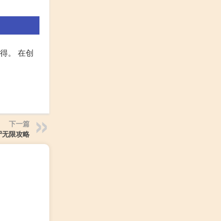
得。 在创
下一篇
尸无限攻略