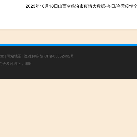
文章
|
网站地图
|
疑难解答
陕ICP备05852492号
，我们会及时纠正，谢谢