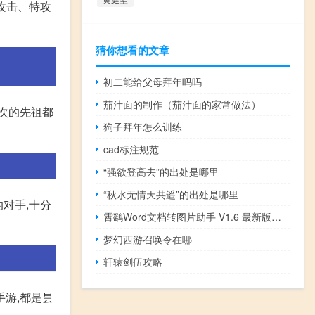
、攻击、特攻
猜你想看的文章
初二能给父母拜年吗吗
茄汁面的制作（茄汁面的家常做法）
一次的先祖都
狗子拜年怎么训练
cad标注规范
“强欲登高去”的出处是哪里
“秋水无情天共遥”的出处是哪里
的对手,十分
霄鹞Word文档转图片助手 V1.6 最新版（霄鹞Word文档转图片助手 V1.6 最新版功能简介）
梦幻西游召唤令在哪
轩辕剑伍攻略
手游,都是昙