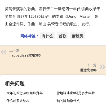
吴莺音演唱的歌曲。发行于二十世纪四十年代,该曲收录于
吴莺音1997年12月30日发行的专辑《Denon Master... 是
由金流作词、作曲、编曲,吴莺音演唱的歌曲。发行。
网络标签：
有什么
首歌
麻辣烫
上一篇
happyglass攻略385
下一篇
厄运北攻略
相关问题
大年初四怎么给姐妹拜年
雪地靴儿童9码是多大年龄
什么叫系表结构
鸭的脚印像什么