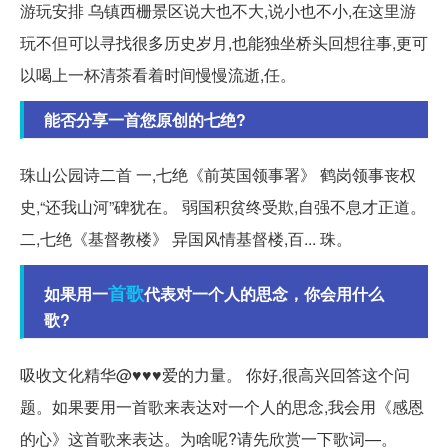
游玩安排 乌镇西栅景区说大也不大,说小也不小,在这里游
玩不但可以寻找很多历史岁月,也能独坐桥头回想往事,更可
以喝上一杯清茶看着时间慢慢流逝,任。
能否分享一首您原创的七绝?
珠山公园诗二首 一,七绝《前英国领事署》 鹤岗领事丧权
史,“还我山河”碑犹在。 弱国积贫终受欺,自强不息才正道。
二,七绝《基督教楼》 异国风情基督楼,百... 珠。
首歌
如果用一
代表对一个人的思念，你会用什么
歌?
吸收文化精华@♥♥♥爱的力量。 你好,很高兴回答这个问
题。如果要用一首歌来表达对一个人的思念,我会用《感恩
的心》这首歌来表达。为啥呢?请先欣赏一下歌词—。