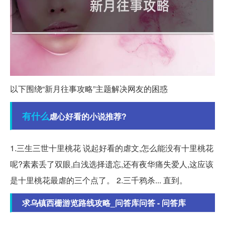
以下围绕“新月往事攻略”主题解决网友的困惑
有什么
虐心好看的小说推荐?
1.三生三世十里桃花 说起好看的虐文,怎么能没有十里桃花
呢?素素丢了双眼,白浅选择遗忘,还有夜华痛失爱人,这应该
是十里桃花最虐的三个点了。 2.三千鸦杀... 直到。
求乌镇西栅游览路线攻略_问答库问答 - 问答库