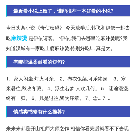
最近看小说上瘾了，谁能推荐一本好看的小说?
今日头条小说《奇侦密码》 今天放学后,韩飞和伊依一起去
麻辣烫
吃
,是伊依请客。 “伊依,我们去哪里吃麻辣烫呢?我
知道汉城有一家吃上瘾麻辣烫,特别好吃!... 真是太。
有哪些温柔耐看的短句?
1、家人闲坐,灯火可亲。 2、布衣饭菜,可乐终身。 3、寒
來暑往,秋收冬藏。 4、浮生若梦,人欢几何。 5、迷途漫漫,
终有一归。 6、凡是过往,皆为序章。 7、念... 7. ..
情感类书籍有什么推荐?
来来来都是开山祖师大师之作,相信你看完后就看不下去现