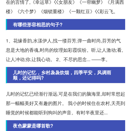
在的言情了,《幸运草》巜女朋友》《一帘幽梦》《月满西
楼》《六个梦》《烟锁重楼》《一颗红豆》巜彩云飞。
有哪些形容相思的句子?
1、花缘香韵,水漾伊人,找一缕芬芳,弹一曲时尚,芬芳的气
息是大地的香魂,时尚的纹理如彩霞缤纷。听,让人激动;看,
让人冲动;你,让我心动。 2、不尽的思念... ——李。
儿时的记忆，乡村袅袅炊烟，四季平安，风调雨
顺，还记得吗?
儿时的记忆已经渐行渐远,可是在我们的脑海里,却时常想起
那一幅幅美好又有趣的图片。 我小的时候住在农村,天亮到
睡觉的时候都能听到狗叫的声音。有时半夜里还...
夜色蒙蒙是哪首歌?