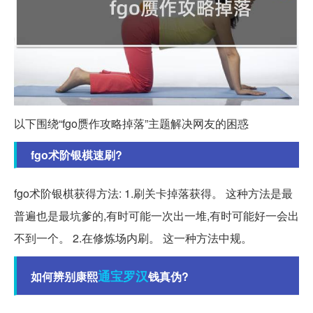
以下围绕“fgo赝作攻略掉落”主题解决网友的困惑
fgo术阶银棋速刷?
fgo术阶银棋获得方法: 1.刷关卡掉落获得。 这种方法是最
普遍也是最坑爹的,有时可能一次出一堆,有时可能好一会出
不到一个。 2.在修炼场内刷。 这一种方法中规。
通宝
罗汉
如何辨别康熙
钱真伪?