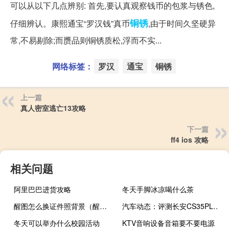
可以从以下几点辨别: 首先,要认真观察钱币的包浆与锈色,
铜锈
仔细辨认。康熙通宝“罗汉钱”真币
,由于时间久坚硬异
常,不易剔除;而赝品则铜锈质松,浮而不实...
网络标签：
罗汉
通宝
铜锈
上一篇
真人密室逃亡13攻略
下一篇
ff4 ios 攻略
相关问题
阿里巴巴进货攻略
冬天手脚冰凉喝什么茶
醒图怎么换证件照背景（醒图怎么换证件照背景）
汽车动态：评测长安CS35PLUS自动酷联版好不好及长安CS35PLUS自动畅联版怎么样
冬天可以举办什么校园活动
KTV音响设备音箱要不要电源