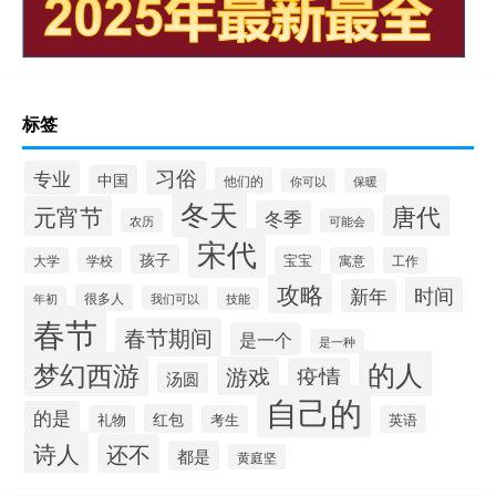
标签
习俗
专业
中国
他们的
你可以
保暖
冬天
唐代
元宵节
冬季
农历
可能会
宋代
孩子
宝宝
大学
学校
寓意
工作
攻略
时间
新年
很多人
年初
我们可以
技能
春节
春节期间
是一个
是一种
的人
梦幻西游
游戏
疫情
汤圆
自己的
的是
红包
礼物
考生
英语
诗人
还不
都是
黄庭坚