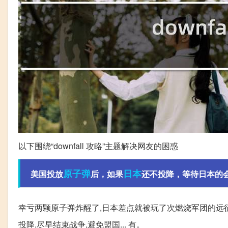
以下围绕“downfall 攻略”主题解决网友的困惑
原子弹
日本
美国投放
后，如果
还不投降，等待日本的
幸亏两颗原子弹炸醒了,日本差点就被玩了次燃烧军团的远征
投降,尽早结束战争,避免盟国... 有。