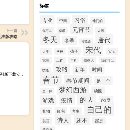
标签
习俗
专业
中国
他们的
元宵节
下一篇
你可以
保暖
农历
无敌版攻略
冬天
唐代
冬季
可能会
宋代
孩子
宝宝
大学
学校
寓意
工作
很多人
年初
我们可以
攻略
时间
新年
技能
侠盗猎车手圣安地列斯下载安装中文版（侠盗猎车手圣安地列斯下载安装）
春节
春节期间
是一个
梦幻西游
汤圆
是一种
的人
游戏
疫情
的是
自己的
红包
礼物
考生
诗人
还不
都是
英语
黄庭坚