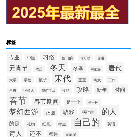
标签
习俗
专业
中国
他们的
你可以
保暖
冬天
唐代
元宵节
冬季
农历
可能会
宋代
孩子
宝宝
大学
学校
寓意
工作
攻略
时间
新年
很多人
年初
我们可以
技能
春节
春节期间
是一个
是一种
的人
梦幻西游
游戏
疫情
汤圆
自己的
的是
红包
礼物
考生
英语
诗人
还不
都是
黄庭坚