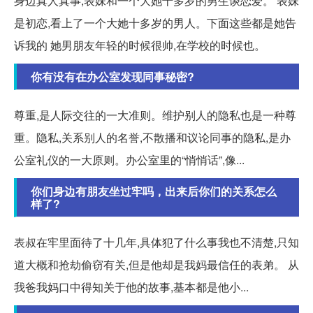
身边真人真事,表妹和一个大她十多岁的男生谈恋爱。 表妹
是初恋,看上了一个大她十多岁的男人。下面这些都是她告
诉我的 她男朋友年轻的时候很帅,在学校的时候也。
你有没有在办公室发现同事秘密?
尊重,是人际交往的一大准则。维护别人的隐私也是一种尊
重。隐私,关系别人的名誉,不散播和议论同事的隐私,是办
公室礼仪的一大原则。办公室里的“悄悄话”,像...
你们身边有朋友坐过牢吗，出来后你们的关系怎么
样了?
表叔在牢里面待了十几年,具体犯了什么事我也不清楚,只知
道大概和抢劫偷窃有关,但是他却是我妈最信任的表弟。 从
我爸我妈口中得知关于他的故事,基本都是他小...