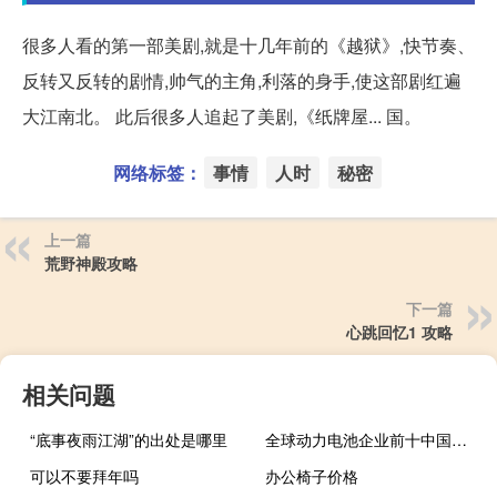
很多人看的第一部美剧,就是十几年前的《越狱》,快节奏、
反转又反转的剧情,帅气的主角,利落的身手,使这部剧红遍
大江南北。 此后很多人追起了美剧,《纸牌屋... 国。
网络标签：
事情
人时
秘密
上一篇
荒野神殿攻略
下一篇
心跳回忆1 攻略
相关问题
“底事夜雨江湖”的出处是哪里
全球动力电池企业前十中国占6席 6家中国动力电池企业全球市占率超60%
可以不要拜年吗
办公椅子价格