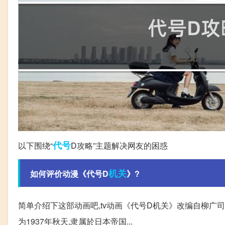
代号
以下围绕“
D攻略”主题解决网友的困惑
机关
如何评价动漫《代号D
》?
简单介绍下这部动画吧,tv动画《代号D机关》改编自柳广司原作的
为1937年秋天,隶属於日本帝国...