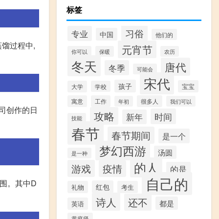
标签
习俗
专业
中国
他们的
馏过程中,
元宵节
你可以
保暖
农历
冬天
唐代
冬季
可能会
宋代
孩子
宝宝
大学
学校
寓意
工作
很多人
年初
我们可以
广司创作的日
攻略
时间
新年
技能
春节
春节期间
是一个
梦幻西游
汤圆
是一种
的人
游戏
疫情
的是
自己的
范围。其中D
红包
礼物
考生
诗人
还不
都是
英语
黄庭坚