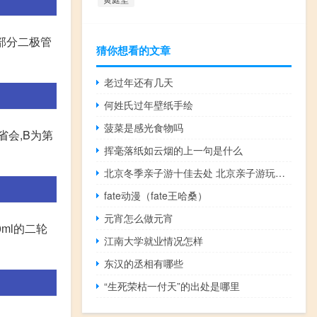
部分二极管
猜你想看的文章
老过年还有几天
何姓氏过年壁纸手绘
菠菜是感光食物吗
会,B为第
挥毫落纸如云烟的上一句是什么
北京冬季亲子游十佳去处 北京亲子游玩攻略5日游
fate动漫（fate王哈桑）
元宵怎么做元宵
ml的二轮
江南大学就业情况怎样
东汉的丞相有哪些
“生死荣枯一付天”的出处是哪里