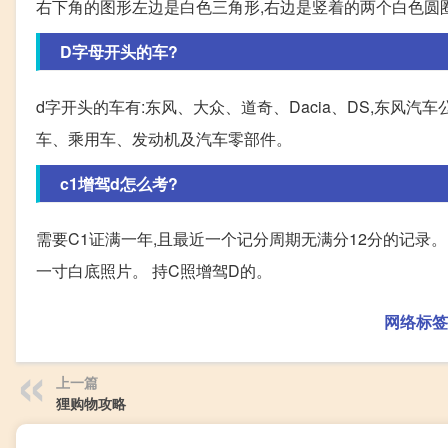
右下角的图形左边是白色三角形,右边是竖着的两个白色圆圈,
D字母开头的车?
d字开头的车有:东风、大众、道奇、Dacia、DS,东风汽
车、乘用车、发动机及汽车零部件。
c1增驾d怎么考?
需要C1证满一年,且最近一个记分周期无满分12分的记录。
一寸白底照片。 持C照增驾D的。
网络标签
上一篇
狸购物攻略