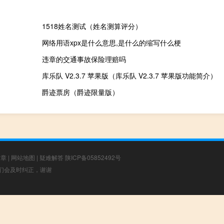
1518姓名测试（姓名测算评分）
网络用语xpx是什么意思,是什么的缩写什么梗
违章的交通事故保险理赔吗
库乐队 V2.3.7 苹果版（库乐队 V2.3.7 苹果版功能简介）
爵迹票房（爵迹限量版）
文章
|
网站地图
|
疑难解答
陕ICP备05852492号
，我们会及时纠正，谢谢