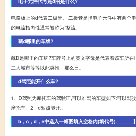
电子元件代号是d的是什么?
电路板上的d代表二极管。 二极管是指电子元件中有两个
的电流指向性通常被称为“整流。
藏d哪里的车牌?
藏D是哪里的车牌?车牌号上的英文字母是代表着该车所在地
二大城市等等以此类推。那么日。
d驾照能开什么车?
1、D驾照为摩托车的驾驶证,可以准驾的车型如下:可以驾驶
摩托车。2、d驾照能开:。
b，c，d，e中选入一幅图填入空格内(填代号)._____