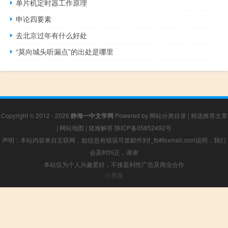
单片机定时器工作原理
申论四要素
去北京过年有什么好处
“莫向城头听漏点”的出处是哪里
Copyright © 2012 - 2026
静海一中文学网
Powered by
网站分类目录
|
精选推荐文章
|
网站地图
|
疑难解答
陕ICP备05852492号
声明：本站内容来自互联网，如信息有错误可发邮件到f_fb#foxmail.com说明，我们
会及时纠正，谢谢
本站仅为个人兴趣爱好，不接盈利性广告及商业合作
小男孩