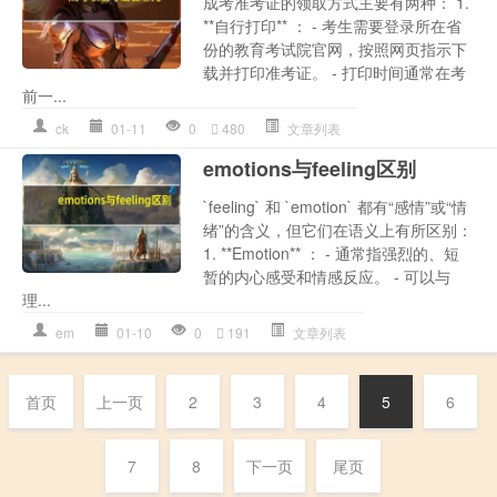
成考准考证的领取方式主要有两种： 1.
**自行打印** ： - 考生需要登录所在省
份的教育考试院官网，按照网页指示下
载并打印准考证。 - 打印时间通常在考
前一...
ck
01-11
0
480
文章列表
emotions与feeling区别
`feeling` 和 `emotion` 都有“感情”或“情
绪”的含义，但它们在语义上有所区别：
1. **Emotion** ： - 通常指强烈的、短
暂的内心感受和情感反应。 - 可以与
理...
em
01-10
0
191
文章列表
首页
上一页
2
3
4
5
6
7
8
下一页
尾页