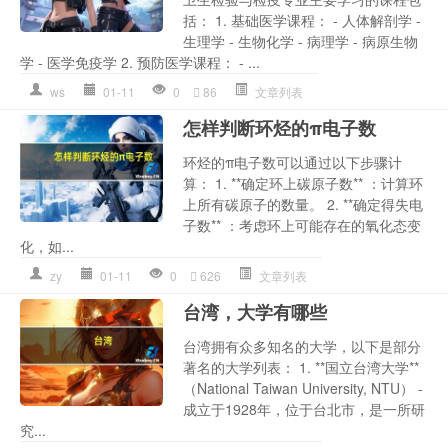
括： 1. 基础医学课程： - 人体解剖学 -
生理学 - 生物化学 - 病理学 - 病原生物
学 - 医学免疫学 2. 预防医学课程： - ...
ws
01-11
0
86
文章列表
怎样判断环烃的π电子数
环烃的π电子数可以通过以下步骤计
算： 1. **确定环上碳原子数** ：计算环
上所有碳原子的数量。 2. **确定得失电
子数** ：考虑环上可能存在的氧化态变
化，如...
zy
01-11
0
626
文章列表
台湾，大学有哪些
台湾拥有众多知名的大学，以下是部分
著名的大学列表： 1. **国立台湾大学**
（National Taiwan University, NTU） -
成立于1928年，位于台北市，是一所研
究...