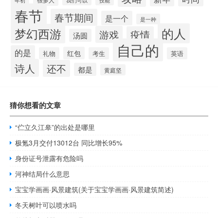
技能
春节
春节期间
是一个
是一种
的人
梦幻西游
游戏
疫情
汤圆
自己的
的是
红包
礼物
考生
英语
诗人
还不
都是
黄庭坚
猜你想看的文章
“伫立久江皋”的出处是哪里
极氪3月交付13012台 同比增长95%
身份证号泄露有危险吗
河神结局什么意思
宝宝学画画·风景建筑(关于宝宝学画画·风景建筑简述)
冬天树叶可以喷水吗