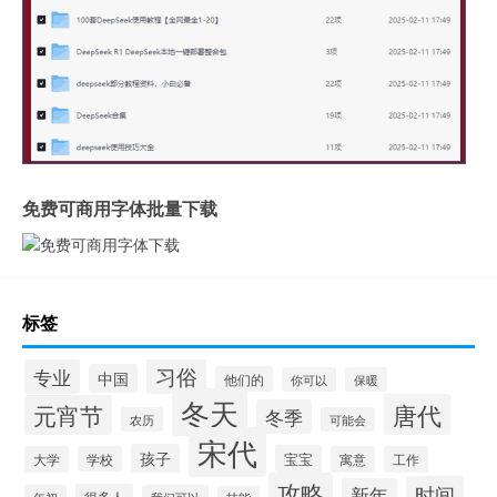
免费可商用字体批量下载
标签
习俗
专业
中国
他们的
你可以
保暖
冬天
唐代
元宵节
冬季
农历
可能会
宋代
孩子
宝宝
大学
学校
寓意
工作
攻略
时间
新年
很多人
年初
我们可以