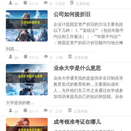
tw
01-11
0
203
文章列表
公司如何提折旧
企业计提固定资产折旧的方法主要包括
以下几种： 1. **直线法** （包括年限平
均法和工作量法）： - **年限平均法**
：将固定资产的应计折旧额均匀地分摊
到固...
gs
01-11
0
46
文章列表
业余大学是什么意思
业余大学通常指的是提供非全日制高等
教育形式的教育机构，主要面向成年
人，允许他们在工作之余通过自学或参
加培训来提高自己的知识和技能。业余
大学提供的教...
yy
01-11
0
57
文章列表
成考领准考证在哪儿