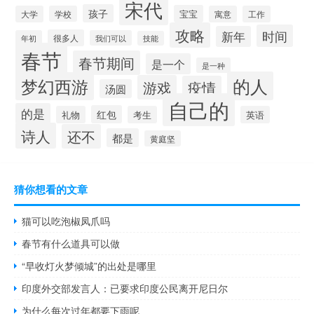
宋代
孩子
宝宝
大学
学校
寓意
工作
攻略
时间
新年
很多人
年初
我们可以
技能
春节
春节期间
是一个
是一种
的人
梦幻西游
游戏
疫情
汤圆
自己的
的是
红包
礼物
考生
英语
诗人
还不
都是
黄庭坚
猜你想看的文章
猫可以吃泡椒凤爪吗
春节有什么道具可以做
“早收灯火梦倾城”的出处是哪里
印度外交部发言人：已要求印度公民离开尼日尔
为什么每次过年都要下雨呢