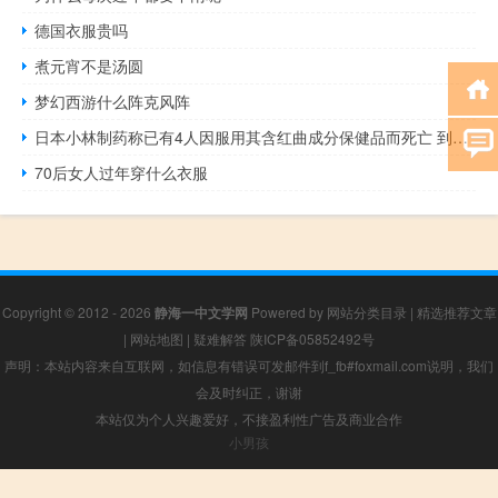
德国衣服贵吗
煮元宵不是汤圆
梦幻西游什么阵克风阵
日本小林制药称已有4人因服用其含红曲成分保健品而死亡 到底什么情况呢
70后女人过年穿什么衣服
Copyright © 2012 - 2026
静海一中文学网
Powered by
网站分类目录
|
精选推荐文章
|
网站地图
|
疑难解答
陕ICP备05852492号
声明：本站内容来自互联网，如信息有错误可发邮件到f_fb#foxmail.com说明，我们
会及时纠正，谢谢
本站仅为个人兴趣爱好，不接盈利性广告及商业合作
小男孩