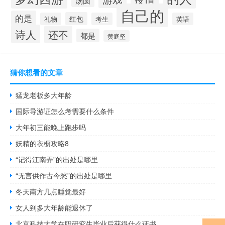
汤圆
自己的
的是
红包
礼物
考生
英语
诗人
还不
都是
黄庭坚
猜你想看的文章
猛龙老板多大年龄
国际导游证怎么考需要什么条件
大年初三能晚上跑步吗
妖精的衣橱攻略8
“记得江南弄”的出处是哪里
“无言供作古今愁”的出处是哪里
冬天南方几点睡觉最好
女人到多大年龄能退休了
北京科技大学在职研究生毕业后获得什么证书