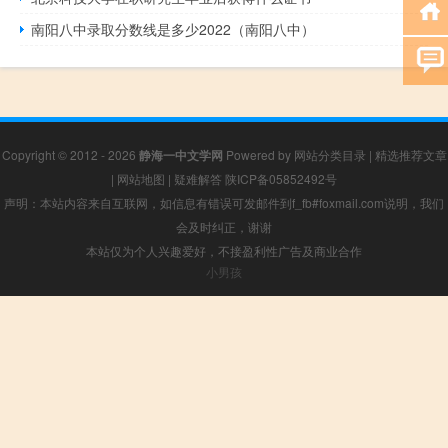
南阳八中录取分数线是多少2022（南阳八中）
Copyright © 2012 - 2026
静海一中文学网
Powered by
网站分类目录
|
精选推荐文章
|
网站地图
|
疑难解答
陕ICP备05852492号
声明：本站内容来自互联网，如信息有错误可发邮件到f_fb#foxmail.com说明，我们
会及时纠正，谢谢
本站仅为个人兴趣爱好，不接盈利性广告及商业合作
小男孩