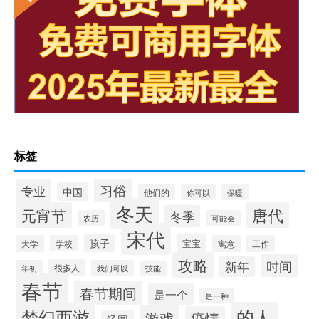
标签
习俗
专业
中国
他们的
你可以
保暖
冬天
唐代
元宵节
冬季
农历
可能会
宋代
孩子
宝宝
大学
学校
寓意
工作
攻略
时间
新年
很多人
年初
我们可以
技能
春节
春节期间
是一个
是一种
的人
梦幻西游
游戏
疫情