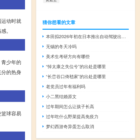
烈运动时就
猜你想看的文章
痛感。
本田拟2026年初在日本推出自动驾驶出租车服务
无锡的冬天冷吗
美术生考研方向有哪些
。青少年的
“悼太康之失位兮”的出处是哪里
充分的热身
“长峦谷口倚嵇家”的出处是哪里
老党员过年有福利吗
小二黑结婚原文
过年期间怎么让孩子长高
使篮球容易
过年吃什么野菜提高免疫力
梦幻西游奇异蛋怎么取消