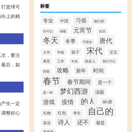
标签
，打篮球可
极向上的精
习俗
专业
中国
他们的
元宵节
你可以
保暖
农历
冬天
唐代
冬季
可能会
宋代
孩子
宝宝
大学
学校
其次，要注
寓意
工作
很多人
年初
我们可以
。最后，如
攻略
时间
新年
技能
春节
春节期间
是一个
梦幻西游
汤圆
是一种
的人
游戏
疫情
的是
动产生一定
自己的
，调整好心
红包
礼物
考生
诗人
还不
都是
英语
黄庭坚