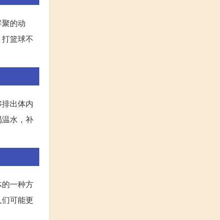
群聚的动
。打篮球不
够排出体内
喝温水，补
体的一种方
人们可能更