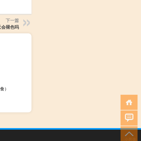
下一篇
天会褪色吗
食）
小男孩