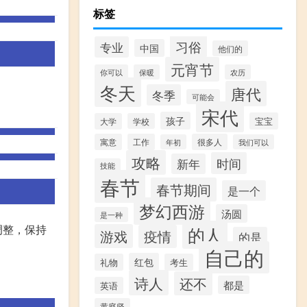
标签
习俗
专业
中国
他们的
元宵节
你可以
保暖
农历
冬天
唐代
冬季
可能会
宋代
孩子
宝宝
大学
学校
寓意
工作
很多人
年初
我们可以
攻略
时间
新年
技能
春节
春节期间
是一个
梦幻西游
汤圆
是一种
调整，保持
的人
游戏
疫情
的是
自己的
红包
礼物
考生
诗人
还不
都是
英语
黄庭坚