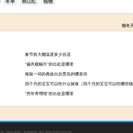
：
冬季
映山红
植物
猫冬
春节前大棚温度多少合适
“扁舟载幅巾”的出处是哪里
推敲一词的典故出自贾岛的哪首诗
四个月的宝宝可以吃什么辅食（四个月的宝宝可以吃哪些辅
“穷年寄甥馆”的出处是哪里
文章
|
网站地图
|
疑难解答
陕ICP备05852492号