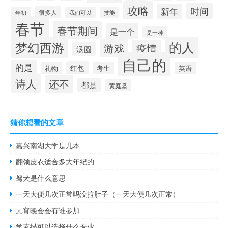
攻略
时间
新年
很多人
年初
我们可以
技能
春节
春节期间
是一个
是一种
的人
梦幻西游
游戏
疫情
汤圆
自己的
的是
红包
礼物
考生
英语
诗人
还不
都是
黄庭坚
猜你想看的文章
嘉兴南湖大学是几本
翻领皮衣适合多大年纪的
驽犬是什么意思
一天大便几次正常吗没拉肚子（一天大便几次正常）
元宵晚会会有谁参加
学素描可以选择什么专业