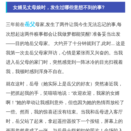
女婿见丈母娘时，发生过哪些意想不到的事?
岳父
三年前在
母家,发生了两件让我今生无法忘记的事,每
次想起这两件糗事都会让我做梦都能笑醒! 准备妥当出发
——目的地岳父母家。 大约开了十分钟就到了,此时... 这是
我第一次去岳父母家拜访，心情是紧张而又兴奋的。当我
进入岳父母的家门时，突然感觉到一阵冰冷的目光扫视着
我，我顿时感到浑身不自在。
就在这时，岳母（她实际上是岳父的好友）突然凑近我，
一把抓起我的手，笑嘻嘻地说：“欢迎欢迎，我家的女婿
啊！”她的举动让我感到意外，但也因为她的热情而放松了
一些。然而，我的惊喜还没有结束。当我和岳母进入客厅
时，岳父站了起来，拿起遥控器按下一个按钮，屏幕上的
画面忽然变成了一张... 与岳母十指相扣的照片！全场陷入