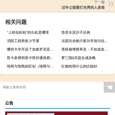
下一篇
过年公园看灯光秀的人是谁
相关问题
“上枝似松柏”的出处是哪里
垫层水泥沙子比例
消防工程师多少节课
法国兴业银行新兴市场与信用研究主管Guy Stear：美债收益率曲线可能会继续趋陡
哪些大学开设了加泰罗尼亚语专业
美联储博斯蒂克：不知道疫情对劳动力市场的影响会持续多久
双卡多模和双卡双待通俗易懂（双卡多模）
梦三国2武器合成攻略
情商与智商的区别（情商与智商有何区别）
红烧肉用什么肉比较好
☚
公告