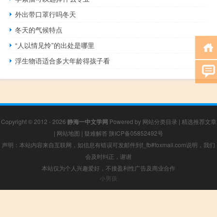
外出带口罩行吗冬天
冬天的气候特点
“人以情见怜”的出处是哪里
浮生物语适合多大年龄得孩子看
Copyright © 2012 - 2026
静海一中文学网
Powered by
网站分类目录
|
精选推荐文章
|
网站地图
|
疑难解答
陕ICP备05852492号
声明：本站内容来自互联网，如信息有错误可发邮件到f_fb#foxmail.com说明，我们
会及时纠正，谢谢
本站仅为个人兴趣爱好，不接盈利性广告及商业合作
小男孩