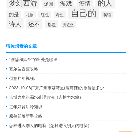
的人
梦幻西游
游戏
疫情
汤圆
自己的
的是
红包
礼物
考生
英语
诗人
还不
都是
黄庭坚
猜你想看的文章
“澹荡和风至”的出处是哪里
塞尔达香蕉攻略
创意拜年视频.
2023-10-08广东广州市荔湾区(鹿茸菇)的报价是多少
吉博力水箱漏水处理方法（吉博力水箱）
过年好背后冷知识
魔兽部落新手攻略
怎样进入别人的电脑（怎样进入别人的电脑）