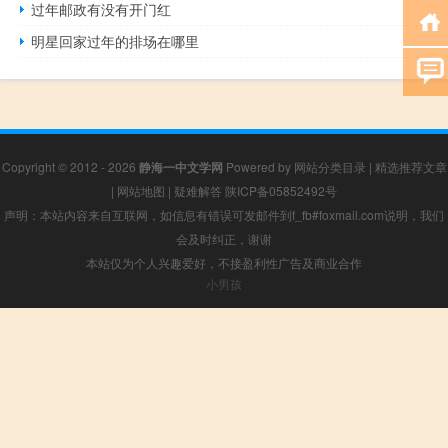
过年邮政有没有开门红
明星回家过年的排场在哪里
Copyright © 2012 - 2026
静海一中文学网
Powered by
网站分类目录
|
精选推荐文章
|
网站地图
|
疑难解答
陕ICP备05852492号
声明：本站内容来自互联网，如信息有错误可发邮件到f_fb#foxmail.com说明，我们
会及时纠正，谢谢
本站仅为个人兴趣爱好，不接盈利性广告及商业合作
小男孩