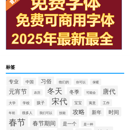
标签
习俗
专业
中国
他们的
你可以
保暖
冬天
唐代
元宵节
冬季
农历
可能会
宋代
孩子
宝宝
大学
学校
寓意
工作
攻略
时间
新年
很多人
年初
我们可以
技能
春节
春节期间
是一个
是一种